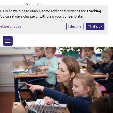
Hi! Could we please enable some additional services for
Tracking
?
You can always change or withdraw your consent later.
Let me choose
I decline
That's ok
Ontdekt het beste in elk kind!
Toggle navigation