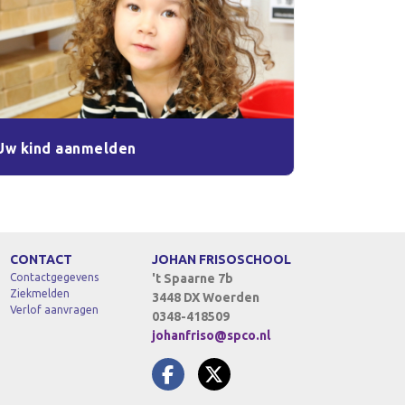
Uw kind aanmelden
CONTACT
JOHAN FRISOSCHOOL
Contactgegevens
't Spaarne 7b
Ziekmelden
3448 DX Woerden
Verlof aanvragen
0348-418509
johanfriso@spco.nl