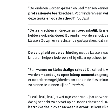
“De kinderen worden
gezien
en veel mensen kennen 
professionele leerkrachten
. Voor kinderen een
vei
deze
leuke en goede school
!”
(ouders)
“De leerkrachten en directie zijn
toegankelijk
. Er is
hebben, ook individueel. Bovendien worden er ook
v
klassen. Zo zijn er verschillende gastsprekers, dat v
De veiligheid en de verbinding
met de klassen waar
kinderen helpen. Iedereen zit bij elkaar op school, je h
“Een
warme en kleinschalige school
! De school is
worden
maandelijks open inloop momenten
georga
er meerdere mogelijkheden om eens in de klas te kunn
zo binnen te kunnen kijken.”
(ouders)
“‘Leuk, leuk, leuk', is wat mijn zoon van 5 jaar antwoo
dat hij het echt zo ervaart op de Johan Frisoschool.
D
betrokkenheid over en weer is groot.
Je kent elka