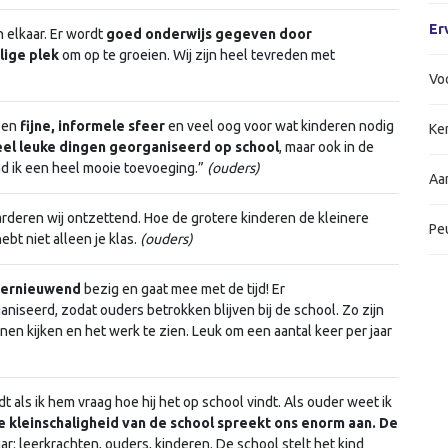
Er
elkaar. Er wordt
goed onderwijs gegeven door
lige plek
om op te groeien. Wij zijn heel tevreden met
Vo
 een
fijne, informele sfeer
en veel oog voor wat kinderen nodig
Ke
eel leuke dingen georganiseerd op school
, maar ook in de
ind ik een heel mooie toevoeging.”
(ouders)
Aa
deren wij ontzettend. Hoe de grotere kinderen de kleinere
Pe
ebt niet alleen je klas.
(ouders)
vernieuwend
bezig en gaat mee met de tijd! Er
niseerd, zodat ouders betrokken blijven bij de school. Zo zijn
en kijken en het werk te zien. Leuk om een aantal keer per jaar
rdt als ik hem vraag hoe hij het op school vindt. Als ouder weet ik
e kleinschaligheid van de school spreekt ons enorm aan. De
ar: leerkrachten, ouders, kinderen. De school stelt het kind