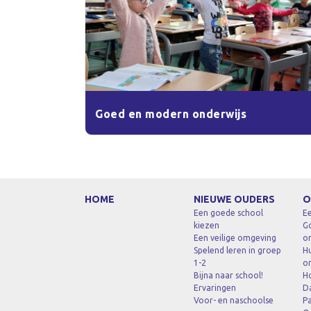
Goed en modern onderwijs
HOME
NIEUWE OUDERS
O
Een goede school
Ee
kiezen
G
Een veilige omgeving
on
Spelend leren in groep
Hu
1-2
o
Bijna naar school!
H
Ervaringen
D
Voor- en naschoolse
Pa