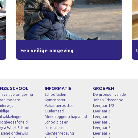
Een veilige omgeving
NZE SCHOOL
INFORMATIE
GROEPEN
n veilige omgeving
Schooltijden
De groepen van de
oed modern
Gymrooster
Johan Frisoschool
derwijs
Vakantierooster
Leerjaar 1/2
idige
Ouderraad
Leerjaar 3
ntwikkelingen
Medezeggenschapsraad
Leerjaar 4
oogbegaafdheid -
Schoolgids en
Leerjaar 5
ay a Week School
formulieren
Leerjaar 6
ssend onderwijs
Klachtenregeling
Leerjaar 7