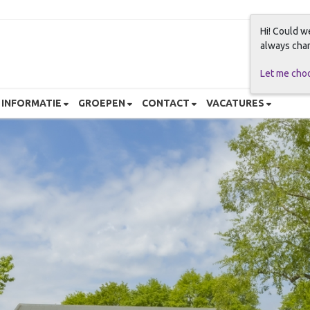
Hi! Could w
always chan
Ontd
Let me cho
INFORMATIE
GROEPEN
CONTACT
VACATURES