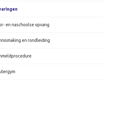
varingen
or- en naschoolse opvang
nnismaking en rondleiding
nmeldprocedure
utergym