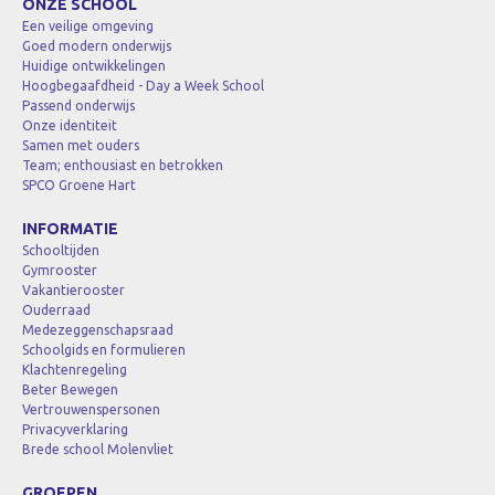
ONZE SCHOOL
Een veilige omgeving
Goed modern onderwijs
Huidige ontwikkelingen
Hoogbegaafdheid - Day a Week School
Passend onderwijs
Onze identiteit
Samen met ouders
Team; enthousiast en betrokken
SPCO Groene Hart
INFORMATIE
Schooltijden
Gymrooster
Vakantierooster
Ouderraad
Medezeggenschapsraad
Schoolgids en formulieren
Klachtenregeling
Beter Bewegen
Vertrouwenspersonen
Privacyverklaring
Brede school Molenvliet
GROEPEN