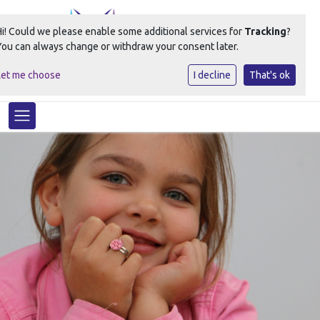
Hi! Could we please enable some additional services for
Tracking
?
You can always change or withdraw your consent later.
Let me choose
I decline
That's ok
Ontdekt het beste in elk kind!
Toggle navigation