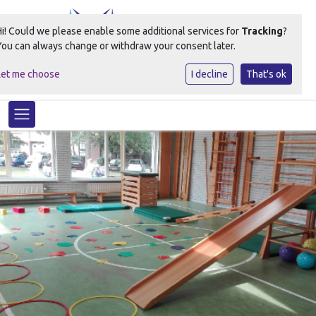
Hi! Could we please enable some additional services for
Tracking
?
You can always change or withdraw your consent later.
Let me choose
I decline
That's ok
Ontdekt het beste in elk kind!
Toggle navigation